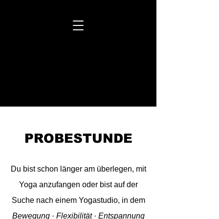
MOVA PLACE

MOVA PLACE

YOGA
&
CO.
STUDIO

YOGA
&
CO.
STUDIO

PROBESTUNDE
Du bist schon länger am überlegen, mit
Yoga anzufangen oder bist auf der
Suche nach einem Yogastudio, in dem
Bewegung · Flexibilität · Entspannung