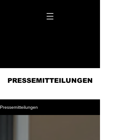
MOVA PLACE

MOVA PLACE

YOGA
&
CO.
STUDIO

YOGA
&
CO.
STUDIO

PRESSEMITTEILUNGEN
Pressemitteilungen