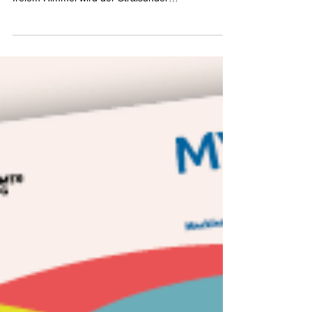
Stralsund, August 2025 – Bewegung,
Entspannung und gemeinsames Erleben: Unter
freiem Himmel wird der Stralsunder
Sommergarten an drei...