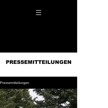
MOVA PLACE

MOVA PLACE

YOGA
&
CO.
STUDIO

YOGA
&
CO.
STUDIO

PRESSEMITTEILUNGEN
Pressemitteilungen