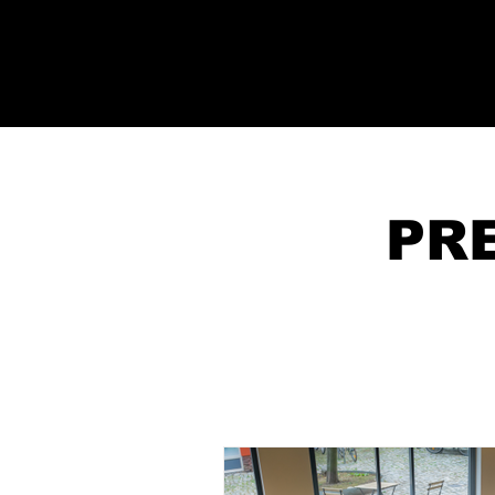
MOVA PLACE

YOGA
&
CO.
STUDIO

PR